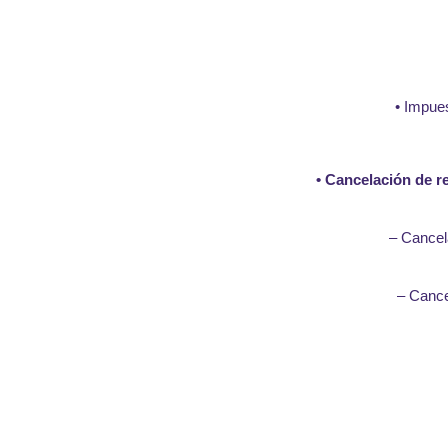
• Impues
• Cancelación de r
– Cancela
– Cance