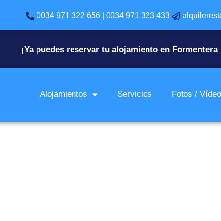
0034 971 322 656 | 0034 971 323 433
alquileres
¡Ya puedes reservar tu alojamiento en Formentera 
Alojamientos
Servicios
Fotos / Víde